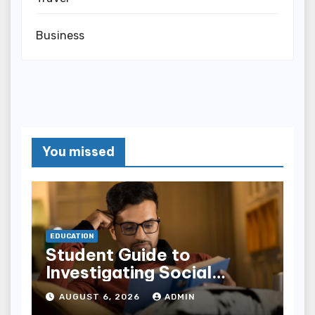
Business
You missed
EDUCATION
Student Guide to
Investigating Social
Problems 4th Edition
AUGUST 6, 2026
ADMIN
epub for Easy Learning