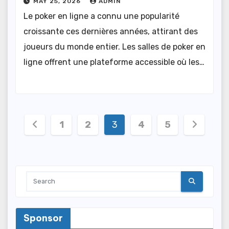
MAY 25, 2026
ADMIN
Le poker en ligne a connu une popularité
croissante ces dernières années, attirant des
joueurs du monde entier. Les salles de poker en
ligne offrent une plateforme accessible où les…
Posts
1
2
3
4
5
pagination
Sponsor