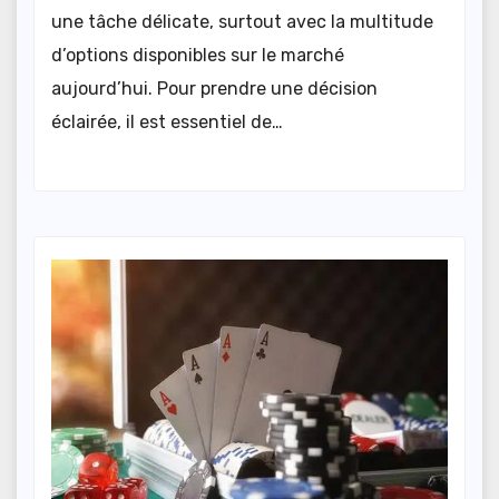
une tâche délicate, surtout avec la multitude
d’options disponibles sur le marché
aujourd’hui. Pour prendre une décision
éclairée, il est essentiel de…