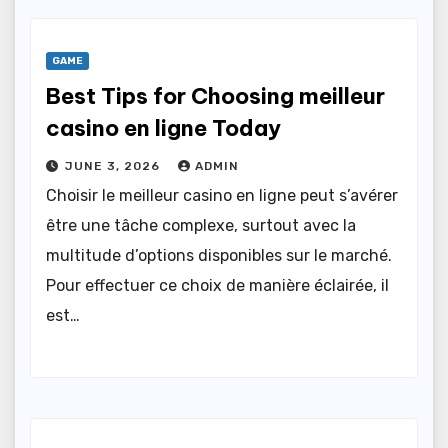
GAME
Best Tips for Choosing meilleur
casino en ligne Today
JUNE 3, 2026
ADMIN
Choisir le meilleur casino en ligne peut s’avérer
être une tâche complexe, surtout avec la
multitude d’options disponibles sur le marché.
Pour effectuer ce choix de manière éclairée, il
est…