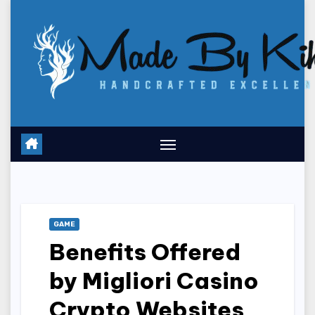
Skip
to
content
GAME
Benefits Offered
by Migliori Casino
Crypto Websites