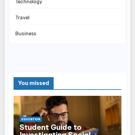
Technology
Travel
Business
You missed
EDUCATION
Student Guide to
Investigating Social