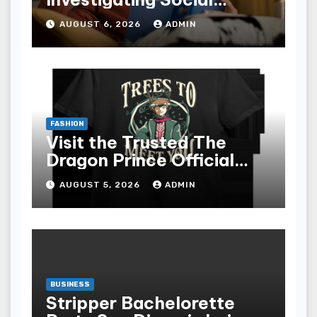
Problems 4th Edition
AUGUST 6, 2026
ADMIN
epub for Easy Learning
FASHION
Visit the Trusted The
Dragon Prince Official
Store Online
AUGUST 5, 2026
ADMIN
BUSINESS
Stripper Bachelorette