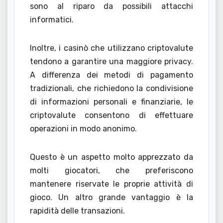
sono al riparo da possibili attacchi
informatici.
Inoltre, i casinò che utilizzano criptovalute
tendono a garantire una maggiore privacy.
A differenza dei metodi di pagamento
tradizionali, che richiedono la condivisione
di informazioni personali e finanziarie, le
criptovalute consentono di effettuare
operazioni in modo anonimo.
Questo è un aspetto molto apprezzato da
molti giocatori, che preferiscono
mantenere riservate le proprie attività di
gioco. Un altro grande vantaggio è la
rapidità delle transazioni.