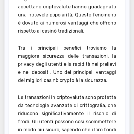
accettano criptovalute hanno guadagnato
una notevole popolarità. Questo fenomeno
è dovuto ai numerosi vantaggi che offrono
rispetto ai casinò tradizionali.
Tra i principali benefici troviamo la
maggiore sicurezza delle transazioni, la
privacy degli utenti e la rapidità nei prelievi
e nei depositi. Uno dei principali vantaggi
dei migliori casinò crypto è la sicurezza.
Le transazioni in criptovaluta sono protette
da tecnologie avanzate di crittografia, che
riducono significativamente il rischio di
frodi. Gli utenti possono così scommettere
in modo più sicuro, sapendo che i loro fondi