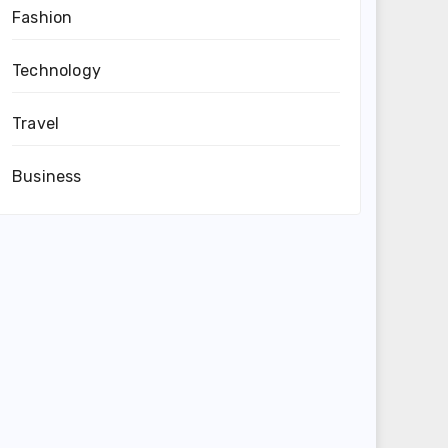
Fashion
Technology
Travel
Business