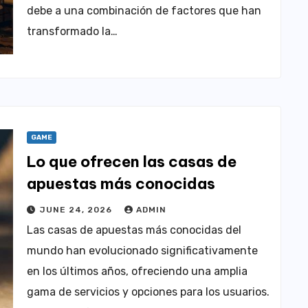
debe a una combinación de factores que han
transformado la…
GAME
Lo que ofrecen las casas de
apuestas más conocidas
JUNE 24, 2026
ADMIN
Las casas de apuestas más conocidas del
mundo han evolucionado significativamente
en los últimos años, ofreciendo una amplia
gama de servicios y opciones para los usuarios.