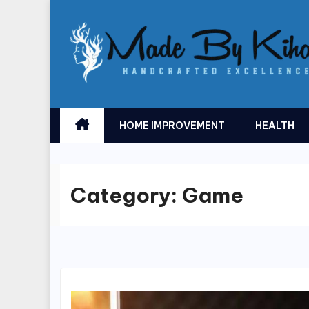
Skip
to
content
HOME IMPROVEMENT
HEALTH
Category:
Game