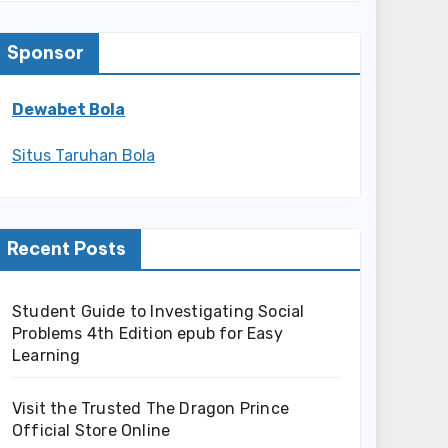
Sponsor
Dewabet Bola
Situs Taruhan Bola
Recent Posts
Student Guide to Investigating Social
Problems 4th Edition epub for Easy
Learning
Visit the Trusted The Dragon Prince
Official Store Online