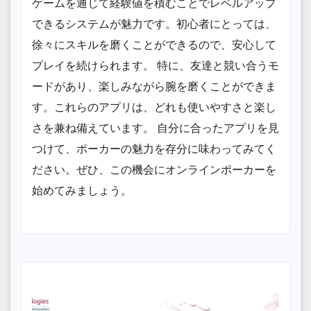
ゲームを通じて経験値を積むことでレベルアップ
できるシステムが魅力です。初心者にとっては、
徐々にスキルを磨くことができるので、安心して
プレイを続けられます。 特に、友達と競い合うモ
ードがあり、楽しみながら腕を磨くことができま
す。これらのアプリは、どれも使いやすさと楽し
さを兼ね備えています。 自分に合ったアプリを見
つけて、ポーカーの魅力を存分に味わってみてく
ださい。ぜひ、この機会にオンラインポーカーを
始めてみましょう。