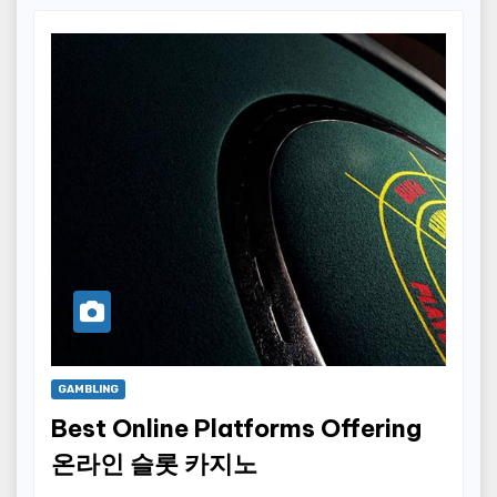
GAMBLING
Best Online Platforms Offering
온라인 슬롯 카지노