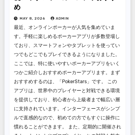
め
MAY 8, 2026
ADMIN
最近、オンラインポーカーが人気を集めていま
す。手軽に楽しめるポーカーアプリが多数登場し
ており、スマートフォンやタブレットを使ってい
つでもどこでもプレイできるようになりました。
ここでは、特に使いやすいポーカーアプリをいく
つかご紹介しおすすめポーカーアプリます。まず
おすすめするのは、「PokerStars」です。 この
アプリは、世界中のプレイヤーと対戦できる環境
を提供しており、初心者から上級者まで幅広い層
に支持されています。インターフェースがシンプ
ルで直感的なので、初めての方でもすぐに操作に
慣れることができます。 また、定期的に開催され