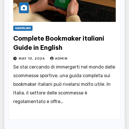
GAMBLING
Complete Bookmaker italiani
Guide in English
MAY 13, 2026
ADMIN
Se stai cercando di immergerti nel mondo delle
scommesse sportive, una guida completa sui
bookmaker italiani può rivelarsi molto utile. In
Italia, il settore delle scommesse è
regolamentato e offre…