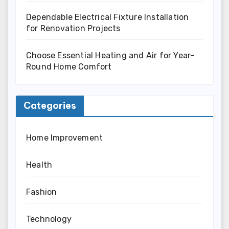
Dependable Electrical Fixture Installation
for Renovation Projects
Choose Essential Heating and Air for Year-
Round Home Comfort
Categories
Home Improvement
Health
Fashion
Technology