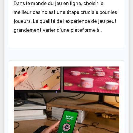
Dans le monde du jeu en ligne, choisir le
meilleur casino est une étape cruciale pour les
joueurs. La qualité de l’expérience de jeu peut
grandement varier d’une plateforme à…