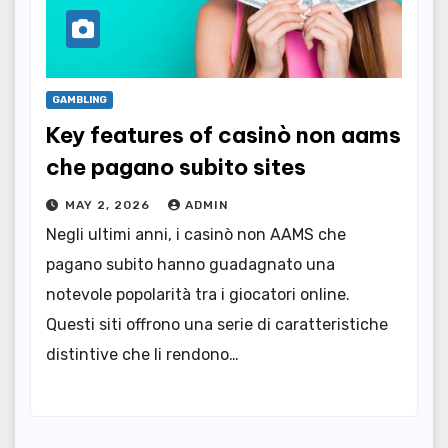
GAMBLING
Key features of casinò non aams
che pagano subito sites
MAY 2, 2026
ADMIN
Negli ultimi anni, i casinò non AAMS che
pagano subito hanno guadagnato una
notevole popolarità tra i giocatori online.
Questi siti offrono una serie di caratteristiche
distintive che li rendono…