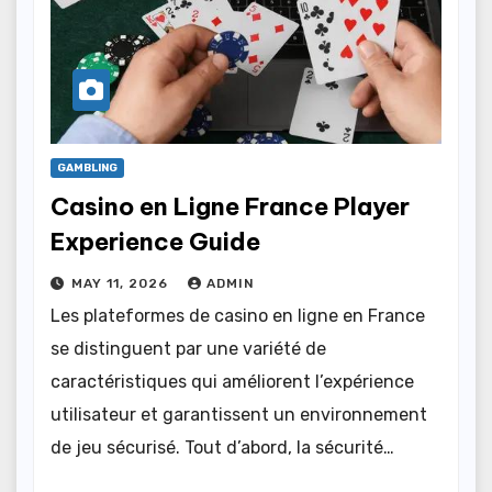
GAMBLING
Casino en Ligne France Player
Experience Guide
MAY 11, 2026
ADMIN
Les plateformes de casino en ligne en France
se distinguent par une variété de
caractéristiques qui améliorent l’expérience
utilisateur et garantissent un environnement
de jeu sécurisé. Tout d’abord, la sécurité…