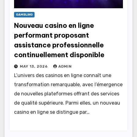
GAMBLING
Nouveau casino en ligne
performant proposant
assistance professionnelle
continuellement disponible
MAY 13, 2026
ADMIN
L’univers des casinos en ligne connaît une
transformation remarquable, avec l’émergence
de nouvelles plateformes offrant des services
de qualité supérieure. Parmi elles, un nouveau
casino en ligne se distingue par…