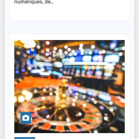
numériques, de…