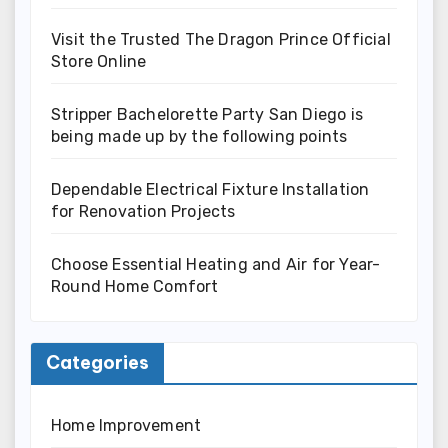
Visit the Trusted The Dragon Prince Official
Store Online
Stripper Bachelorette Party San Diego is
being made up by the following points
Dependable Electrical Fixture Installation
for Renovation Projects
Choose Essential Heating and Air for Year-
Round Home Comfort
Categories
Home Improvement