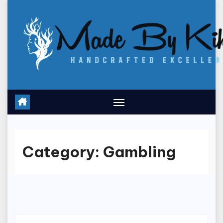
Skip
to
content
Category:
Gambling