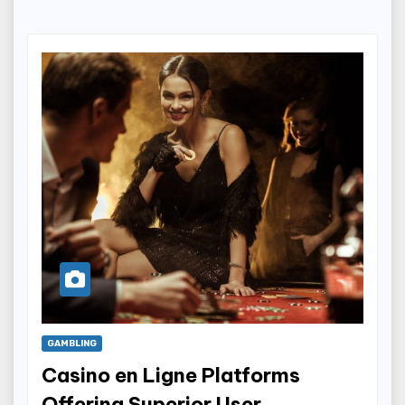
GAMBLING
Casino en Ligne Platforms
Offering Superior User