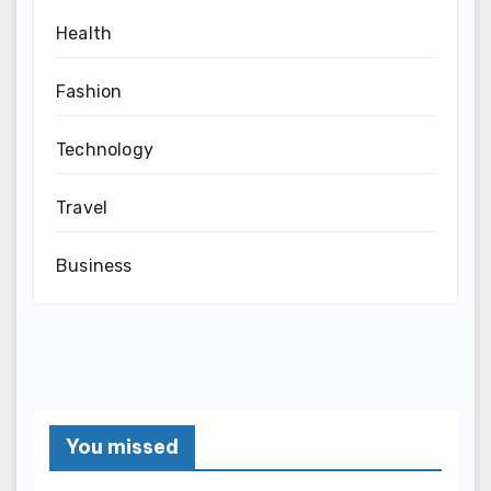
Health
Fashion
Technology
Travel
Business
You missed