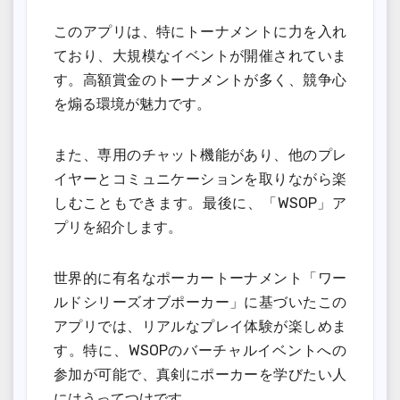
このアプリは、特にトーナメントに力を入れ
ており、大規模なイベントが開催されていま
す。高額賞金のトーナメントが多く、競争心
を煽る環境が魅力です。
また、専用のチャット機能があり、他のプレ
イヤーとコミュニケーションを取りながら楽
しむこともできます。最後に、「WSOP」ア
プリを紹介します。
世界的に有名なポーカートーナメント「ワー
ルドシリーズオブポーカー」に基づいたこの
アプリでは、リアルなプレイ体験が楽しめま
す。特に、WSOPのバーチャルイベントへの
参加が可能で、真剣にポーカーを学びたい人
にはうってつけです。