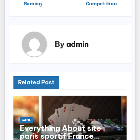
navigation
Gaming
Competition
By
admin
Related Post
GAME
Everything About site
paris sportif France