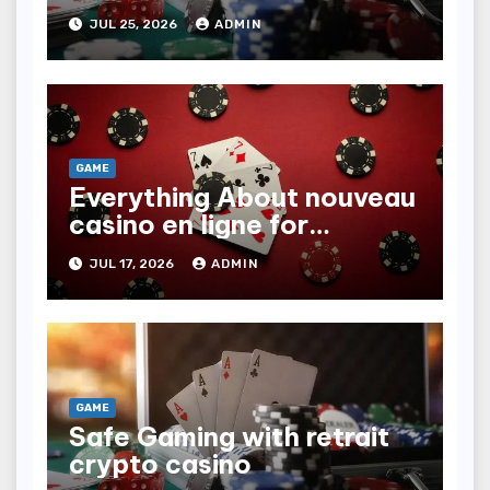
Explained
JUL 25, 2026
ADMIN
GAME
Everything About nouveau
casino en ligne for
Beginners
JUL 17, 2026
ADMIN
GAME
Safe Gaming with retrait
crypto casino