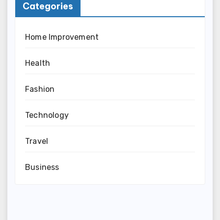
Categories
Home Improvement
Health
Fashion
Technology
Travel
Business