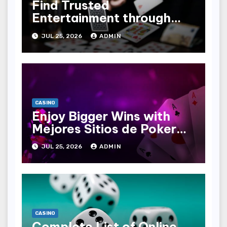
Find Trusted
Entertainment through
Crypto Casino España
JUL 25, 2026
ADMIN
Network
CASINO
Enjoy Bigger Wins with
Mejores Sitios de Poker
Gaming
JUL 25, 2026
ADMIN
CASINO
Complete List of Online