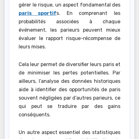
gérer le risque, un aspect fondamental des
paris sportif
s. En comprenant les
probabilités associées à chaque
événement, les parieurs peuvent mieux
évaluer le rapport risque-récompense de
leurs mises.
Cela leur permet de diversifier leurs paris et
de minimiser les pertes potentielles. Par
ailleurs, l’analyse des données historiques
aide à identifier des opportunités de paris
souvent négligées par d’autres parieurs, ce
qui peut se traduire par des gains
conséquents.
Un autre aspect essentiel des statistiques