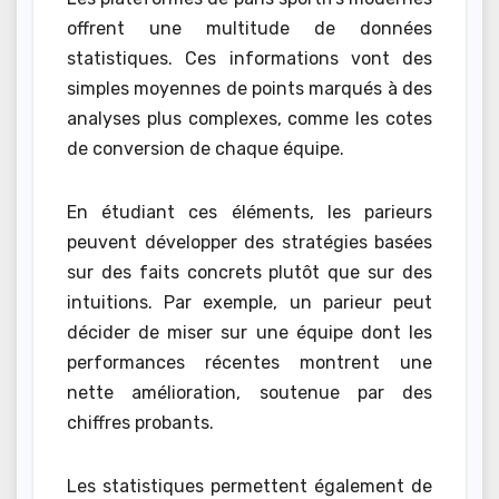
offrent une multitude de données
statistiques. Ces informations vont des
simples moyennes de points marqués à des
analyses plus complexes, comme les cotes
de conversion de chaque équipe.
En étudiant ces éléments, les parieurs
peuvent développer des stratégies basées
sur des faits concrets plutôt que sur des
intuitions. Par exemple, un parieur peut
décider de miser sur une équipe dont les
performances récentes montrent une
nette amélioration, soutenue par des
chiffres probants.
Les statistiques permettent également de