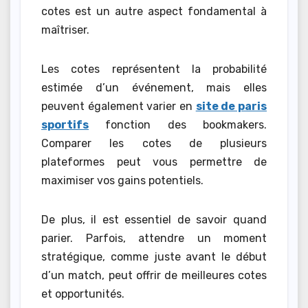
cotes est un autre aspect fondamental à
maîtriser.
Les cotes représentent la probabilité
estimée d’un événement, mais elles
peuvent également varier en
site de paris
sportifs
fonction des bookmakers.
Comparer les cotes de plusieurs
plateformes peut vous permettre de
maximiser vos gains potentiels.
De plus, il est essentiel de savoir quand
parier. Parfois, attendre un moment
stratégique, comme juste avant le début
d’un match, peut offrir de meilleures cotes
et opportunités.