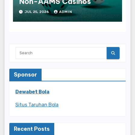
Non-AAMS Casinos
JUL 25, 2026
ADMIN
Sponsor
Dewabet Bola
Situs Taruhan Bola
Recent Posts