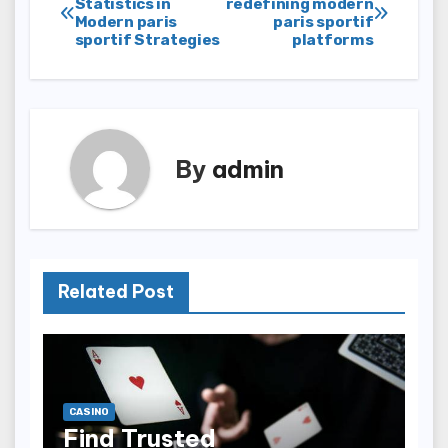
Statistics in
redefining modern
Modern paris
paris sportif
navigation
sportif Strategies
platforms
By
admin
Related Post
CASINO
Find Trusted