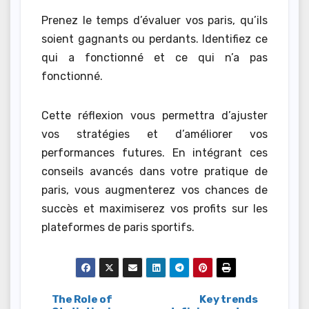
Prenez le temps d’évaluer vos paris, qu’ils
soient gagnants ou perdants. Identifiez ce
qui a fonctionné et ce qui n’a pas
fonctionné.
Cette réflexion vous permettra d’ajuster
vos stratégies et d’améliorer vos
performances futures. En intégrant ces
conseils avancés dans votre pratique de
paris, vous augmenterez vos chances de
succès et maximiserez vos profits sur les
plateformes de paris sportifs.
Post
The Role of
Key trends