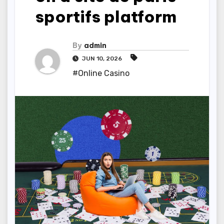
sportifs platform
By
admin
JUN 10, 2026
#Online Casino