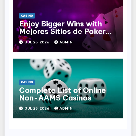
CASINO
Enjoy Bigger Wins with
Mejores Sitios de Poker
Gaming
JUL 25, 2026
ADMIN
CASINO
Complete List of Online
Non-AAMS Casinos
JUL 25, 2026
ADMIN