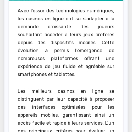
Avec l’essor des technologies numériques,
les casinos en ligne ont su s’adapter à la
demande croissante des joueurs
souhaitant accéder à leurs jeux préférés
depuis des dispositifs mobiles. Cette
évolution a permis l’émergence de
nombreuses plateformes offrant une
expérience de jeu fluide et agréable sur
smartphones et tablettes.
Les meilleurs casinos en ligne se
distinguent par leur capacité à proposer
des interfaces optimisées pour les
appareils mobiles, garantissant ainsi un
accès facile et rapide à leurs services. L’un
des principaux critères pour évaluer un