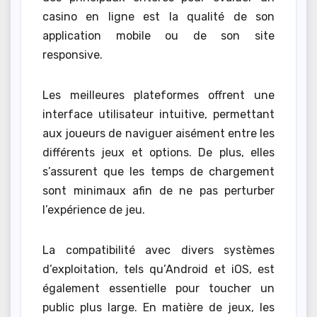
casino en ligne est la qualité de son
application mobile ou de son site
responsive.
Les meilleures plateformes offrent une
interface utilisateur intuitive, permettant
aux joueurs de naviguer aisément entre les
différents jeux et options. De plus, elles
s’assurent que les temps de chargement
sont minimaux afin de ne pas perturber
l’expérience de jeu.
La compatibilité avec divers systèmes
d’exploitation, tels qu’Android et iOS, est
également essentielle pour toucher un
public plus large. En matière de jeux, les