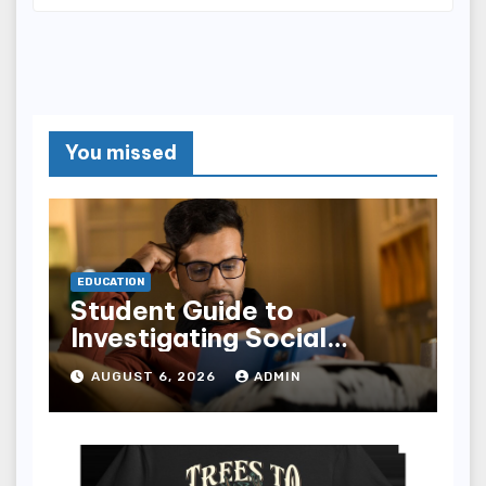
You missed
EDUCATION
Student Guide to
Investigating Social
Problems 4th Edition
AUGUST 6, 2026
ADMIN
epub for Easy Learning