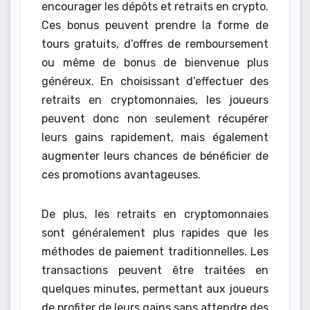
encourager les dépôts et retraits en crypto.
Ces bonus peuvent prendre la forme de
tours gratuits, d’offres de remboursement
ou même de bonus de bienvenue plus
généreux. En choisissant d’effectuer des
retraits en cryptomonnaies, les joueurs
peuvent donc non seulement récupérer
leurs gains rapidement, mais également
augmenter leurs chances de bénéficier de
ces promotions avantageuses.
De plus, les retraits en cryptomonnaies
sont généralement plus rapides que les
méthodes de paiement traditionnelles. Les
transactions peuvent être traitées en
quelques minutes, permettant aux joueurs
de profiter de leurs gains sans attendre des