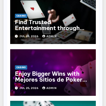
CASINO
Find Trusted
Entertainment through
Crypto Casino España
JUL 25, 2026
ADMIN
Network
CASINO
Enjoy Bigger Wins with
Mejores Sitios de Poker
Gaming
JUL 25, 2026
ADMIN