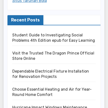
Situs Taruhan Bola
Recent Posts
Student Guide to Investigating Social
Problems 4th Edition epub for Easy Learning
Visit the Trusted The Dragon Prince Official
Store Online
Dependable Electrical Fixture Installation
for Renovation Projects
Choose Essential Heating and Air for Year-
Round Home Comfort
Hurricane Impact Windows Maintenance