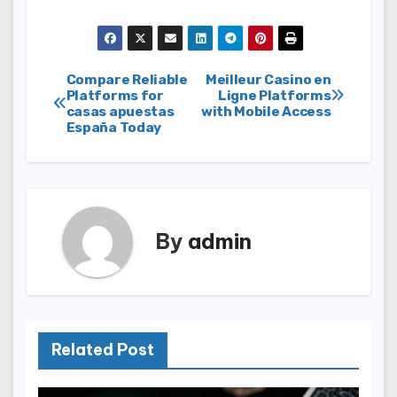
Post
Compare Reliable
Meilleur Casino en
Platforms for
Ligne Platforms
casas apuestas
with Mobile Access
navigation
España Today
By
admin
Related Post