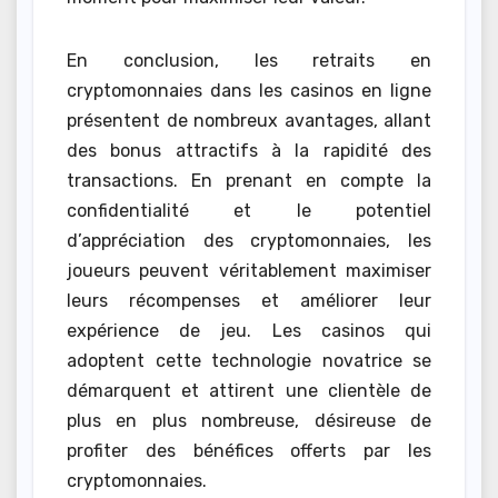
En conclusion, les retraits en
cryptomonnaies dans les casinos en ligne
présentent de nombreux avantages, allant
des bonus attractifs à la rapidité des
transactions. En prenant en compte la
confidentialité et le potentiel
d’appréciation des cryptomonnaies, les
joueurs peuvent véritablement maximiser
leurs récompenses et améliorer leur
expérience de jeu. Les casinos qui
adoptent cette technologie novatrice se
démarquent et attirent une clientèle de
plus en plus nombreuse, désireuse de
profiter des bénéfices offerts par les
cryptomonnaies.