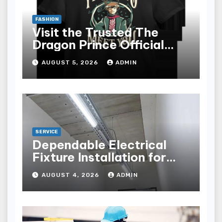
FASHION
Visit the Trusted The
Dragon Prince Official
Store Online
AUGUST 5, 2026
ADMIN
SERVICE
Dependable Electrical
Fixture Installation for
Renovation Projects
AUGUST 4, 2026
ADMIN