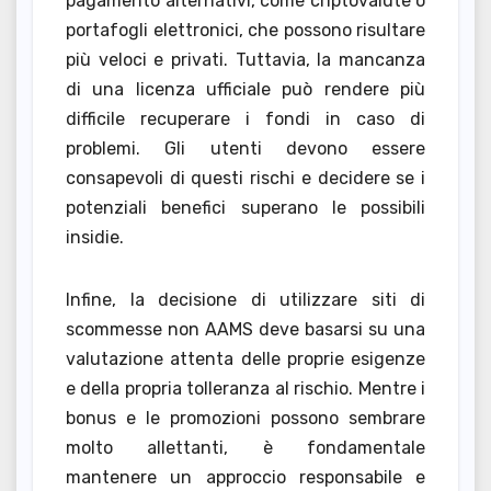
pagamento alternativi, come criptovalute o
portafogli elettronici, che possono risultare
più veloci e privati. Tuttavia, la mancanza
di una licenza ufficiale può rendere più
difficile recuperare i fondi in caso di
problemi. Gli utenti devono essere
consapevoli di questi rischi e decidere se i
potenziali benefici superano le possibili
insidie.
Infine, la decisione di utilizzare siti di
scommesse non AAMS deve basarsi su una
valutazione attenta delle proprie esigenze
e della propria tolleranza al rischio. Mentre i
bonus e le promozioni possono sembrare
molto allettanti, è fondamentale
mantenere un approccio responsabile e