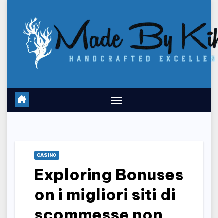
Skip
to
content
CASINO
Exploring Bonuses
on i migliori siti di
scommesse non