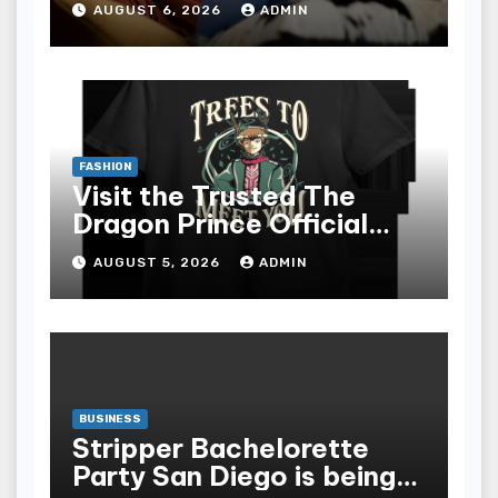
AUGUST 6, 2026
ADMIN
epub for Easy Learning
FASHION
Visit the Trusted The
Dragon Prince Official
Store Online
AUGUST 5, 2026
ADMIN
BUSINESS
Stripper Bachelorette
Party San Diego is being