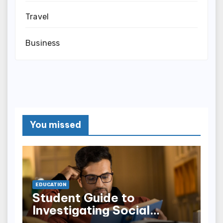
Travel
Business
You missed
EDUCATION
Student Guide to
Investigating Social
Problems 4th Edition