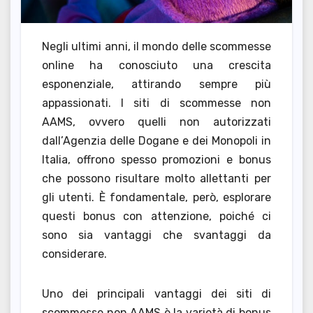
Negli ultimi anni, il mondo delle scommesse
online ha conosciuto una crescita
esponenziale, attirando sempre più
appassionati. I siti di scommesse non
AAMS, ovvero quelli non autorizzati
dall’Agenzia delle Dogane e dei Monopoli in
Italia, offrono spesso promozioni e bonus
che possono risultare molto allettanti per
gli utenti. È fondamentale, però, esplorare
questi bonus con attenzione, poiché ci
sono sia vantaggi che svantaggi da
considerare.
Uno dei principali vantaggi dei siti di
scommesse non AAMS è la varietà di bonus