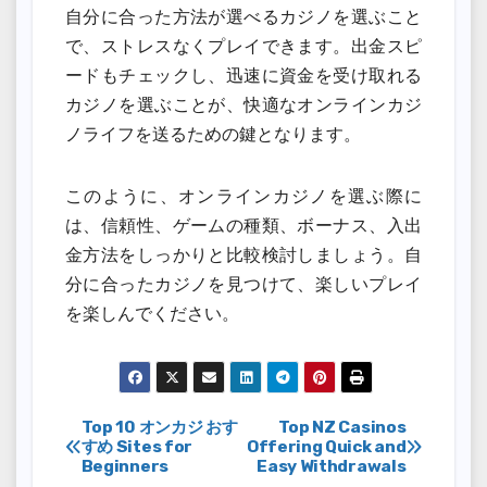
自分に合った方法が選べるカジノを選ぶこと
で、ストレスなくプレイできます。出金スピ
ードもチェックし、迅速に資金を受け取れる
カジノを選ぶことが、快適なオンラインカジ
ノライフを送るための鍵となります。
このように、オンラインカジノを選ぶ際に
は、信頼性、ゲームの種類、ボーナス、入出
金方法をしっかりと比較検討しましょう。自
分に合ったカジノを見つけて、楽しいプレイ
を楽しんでください。
Post
Top 10 オンカジ おす
Top NZ Casinos
すめ Sites for
Offering Quick and
Beginners
Easy Withdrawals
navigation