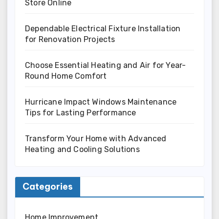
Store Online
Dependable Electrical Fixture Installation
for Renovation Projects
Choose Essential Heating and Air for Year-
Round Home Comfort
Hurricane Impact Windows Maintenance
Tips for Lasting Performance
Transform Your Home with Advanced
Heating and Cooling Solutions
Categories
Home Improvement