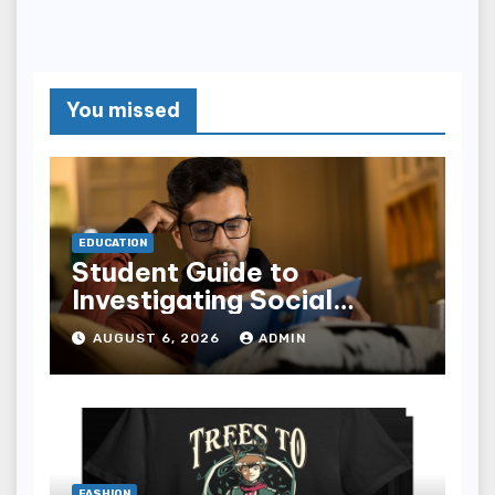
You missed
EDUCATION
Student Guide to
Investigating Social
Problems 4th Edition
AUGUST 6, 2026
ADMIN
epub for Easy Learning
FASHION