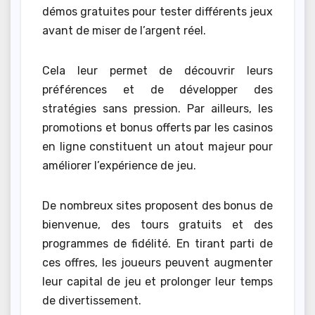
démos gratuites pour tester différents jeux
avant de miser de l’argent réel.
Cela leur permet de découvrir leurs
préférences et de développer des
stratégies sans pression. Par ailleurs, les
promotions et bonus offerts par les casinos
en ligne constituent un atout majeur pour
améliorer l’expérience de jeu.
De nombreux sites proposent des bonus de
bienvenue, des tours gratuits et des
programmes de fidélité. En tirant parti de
ces offres, les joueurs peuvent augmenter
leur capital de jeu et prolonger leur temps
de divertissement.