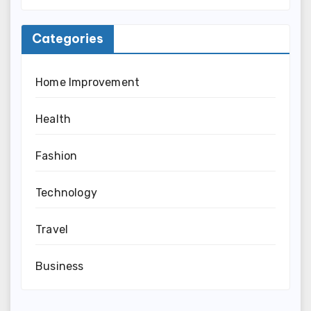
Categories
Home Improvement
Health
Fashion
Technology
Travel
Business