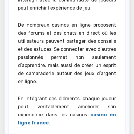
peut enrichir l’expérience de jeu.
De nombreux casinos en ligne proposent
des forums et des chats en direct où les
utilisateurs peuvent partager des conseils
et des astuces. Se connecter avec d’autres
passionnés permet non seulement
d’apprendre, mais aussi de créer un esprit
de camaraderie autour des jeux d’argent
en ligne.
En intégrant ces éléments, chaque joueur
peut véritablement améliorer son
expérience dans les casinos
casino en
ligne france
.