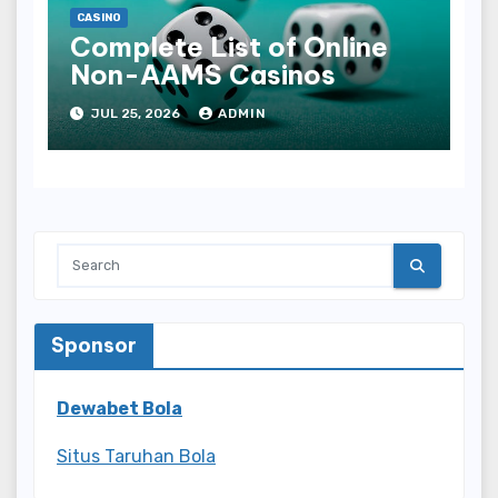
CASINO
Complete List of Online
Non-AAMS Casinos
JUL 25, 2026
ADMIN
Sponsor
Dewabet Bola
Situs Taruhan Bola