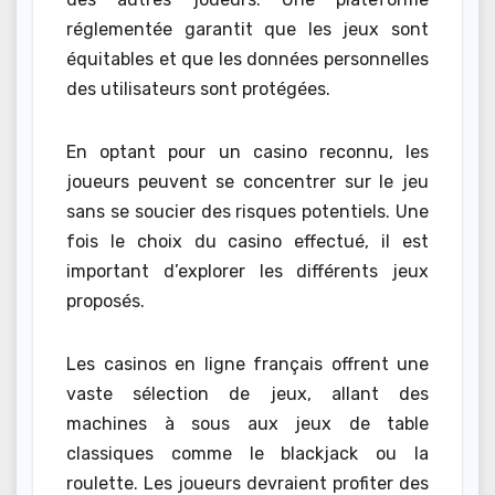
réglementée garantit que les jeux sont
équitables et que les données personnelles
des utilisateurs sont protégées.
En optant pour un casino reconnu, les
joueurs peuvent se concentrer sur le jeu
sans se soucier des risques potentiels. Une
fois le choix du casino effectué, il est
important d’explorer les différents jeux
proposés.
Les casinos en ligne français offrent une
vaste sélection de jeux, allant des
machines à sous aux jeux de table
classiques comme le blackjack ou la
roulette. Les joueurs devraient profiter des