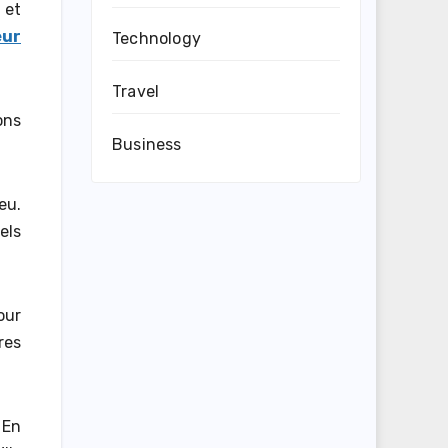
 et
eur
Technology
Travel
ons
Business
eu.
els
our
res
 En