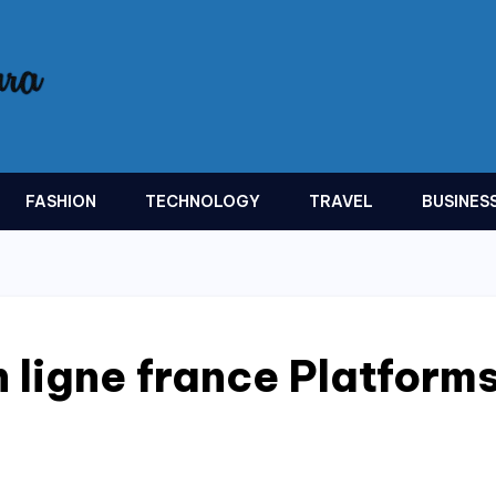
FASHION
TECHNOLOGY
TRAVEL
BUSINES
 ligne france Platform