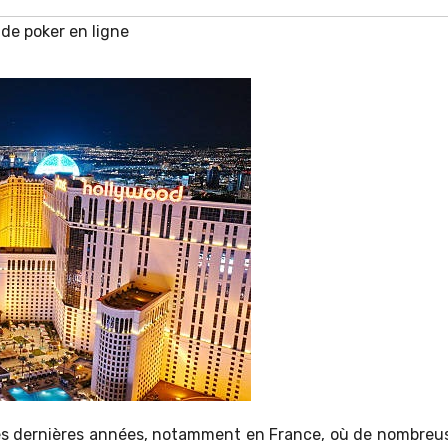
 de poker en ligne
ces dernières années, notamment en France, où de nombreu