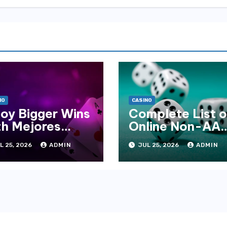
NO
CASINO
joy Bigger Wins
Complete List o
th Mejores
Online Non-AA
tios de Poker
Casinos
L 25, 2026
ADMIN
JUL 25, 2026
ADMIN
ming