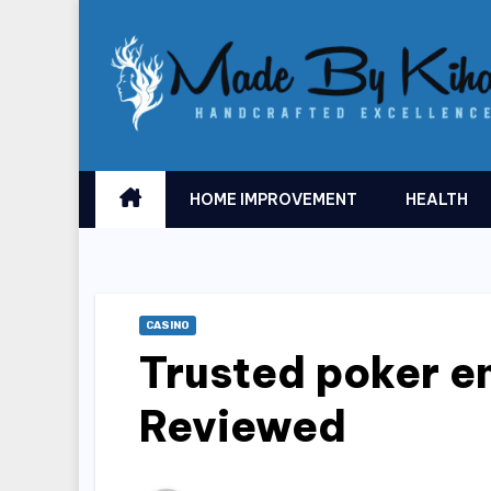
Skip
to
content
HOME IMPROVEMENT
HEALTH
CASINO
Trusted poker en
Reviewed