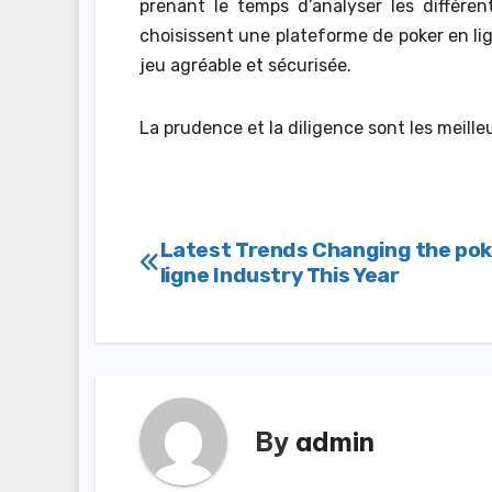
prenant le temps d’analyser les différent
choisissent une plateforme de poker en lig
jeu agréable et sécurisée.
La prudence et la diligence sont les meilleu
Post
Latest Trends Changing the pok
ligne Industry This Year
navigation
By
admin