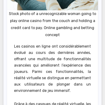
Stock photo of a unrecognizable woman going to
play online casino from the couch and holding a
credit card to pay. Online gambling and betting
concept
Les casinos en ligne ont considérablement
évolué au cours des dernières années,
offrant une multitude de fonctionnalités
avancées qui améliorent l’expérience des
joueurs. Parmi ces fonctionnalités, la
réalité virtuelle se distingue en permettant
aux utilisateurs de plonger dans un
environnement de jeu immersif.
Grâce à des casques de réalité virtuelle, les