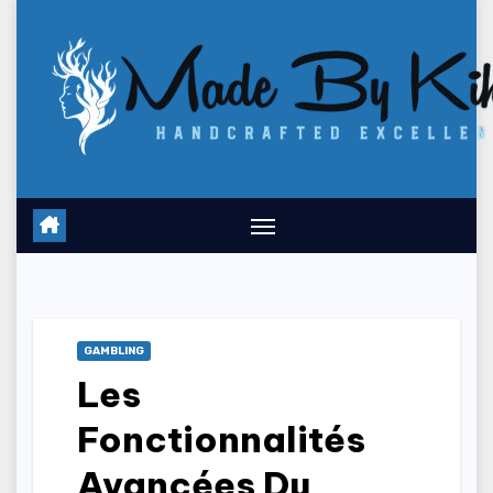
Skip
to
content
GAMBLING
Les
Fonctionnalités
Avancées Du