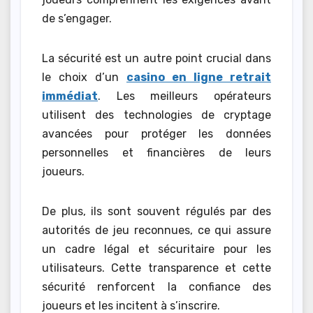
de s’engager.
La sécurité est un autre point crucial dans
le choix d’un
casino en ligne retrait
immédiat
. Les meilleurs opérateurs
utilisent des technologies de cryptage
avancées pour protéger les données
personnelles et financières de leurs
joueurs.
De plus, ils sont souvent régulés par des
autorités de jeu reconnues, ce qui assure
un cadre légal et sécuritaire pour les
utilisateurs. Cette transparence et cette
sécurité renforcent la confiance des
joueurs et les incitent à s’inscrire.