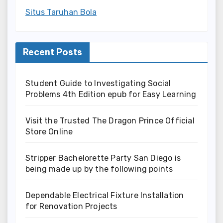
Situs Taruhan Bola
Recent Posts
Student Guide to Investigating Social
Problems 4th Edition epub for Easy Learning
Visit the Trusted The Dragon Prince Official
Store Online
Stripper Bachelorette Party San Diego is
being made up by the following points
Dependable Electrical Fixture Installation
for Renovation Projects