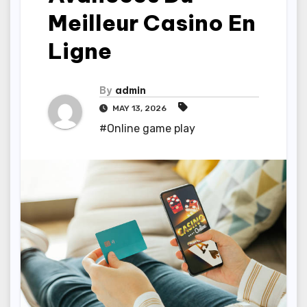
Meilleur Casino En
Ligne
By
admin
MAY 13, 2026
#Online game play