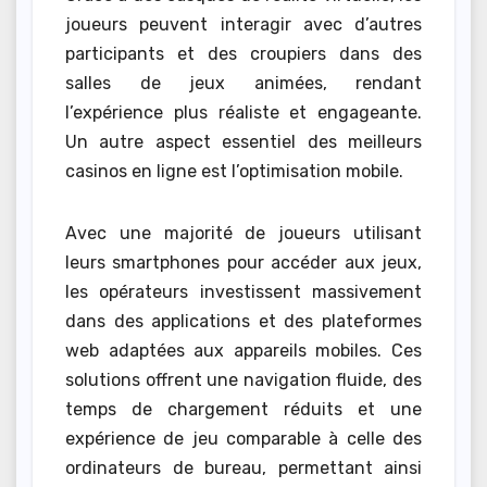
joueurs peuvent interagir avec d’autres
participants et des croupiers dans des
salles de jeux animées, rendant
l’expérience plus réaliste et engageante.
Un autre aspect essentiel des meilleurs
casinos en ligne est l’optimisation mobile.
Avec une majorité de joueurs utilisant
leurs smartphones pour accéder aux jeux,
les opérateurs investissent massivement
dans des applications et des plateformes
web adaptées aux appareils mobiles. Ces
solutions offrent une navigation fluide, des
temps de chargement réduits et une
expérience de jeu comparable à celle des
ordinateurs de bureau, permettant ainsi