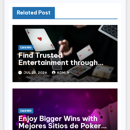
Related Post
CASINO
Find Trusted
Entertainment through
Crypto Casino España
JUL 25, 2026
ADMIN
Network
CASINO
Enjoy Bigger Wins with
Mejores Sitios de Poker