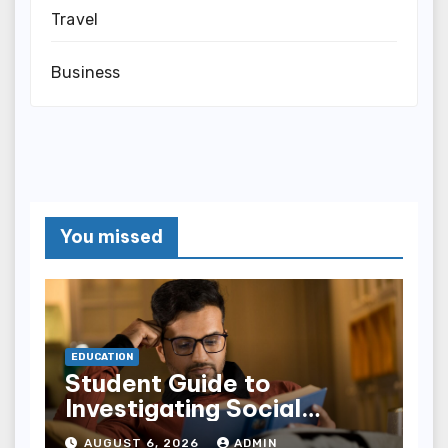
Travel
Business
You missed
EDUCATION
Student Guide to
Investigating Social
Problems 4th Edition
AUGUST 6, 2026
ADMIN