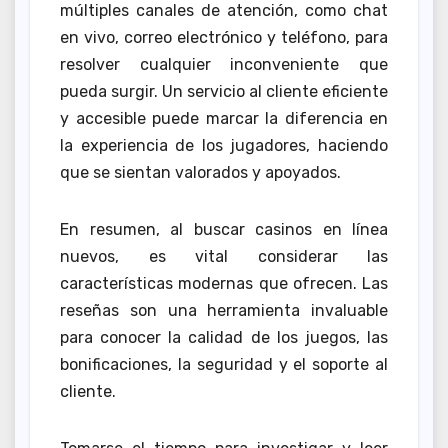
múltiples canales de atención, como chat
en vivo, correo electrónico y teléfono, para
resolver cualquier inconveniente que
pueda surgir. Un servicio al cliente eficiente
y accesible puede marcar la diferencia en
la experiencia de los jugadores, haciendo
que se sientan valorados y apoyados.
En resumen, al buscar casinos en línea
nuevos, es vital considerar las
características modernas que ofrecen. Las
reseñas son una herramienta invaluable
para conocer la calidad de los juegos, las
bonificaciones, la seguridad y el soporte al
cliente.