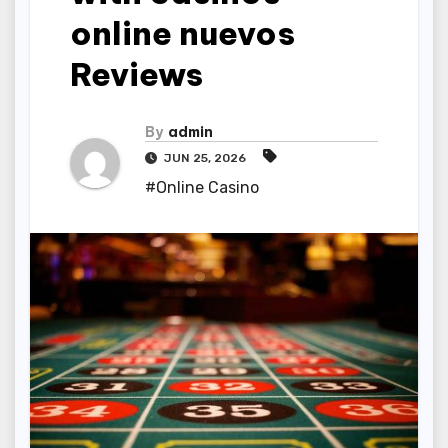
online nuevos
Reviews
By
admin
JUN 25, 2026
#Online Casino