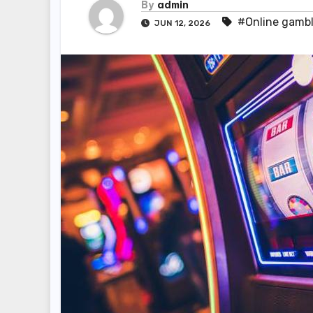
By
admin
#Online gambl
JUN 12, 2026