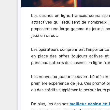
Les casinos en ligne français connaissen
attractives qui séduisent de nombreux j
proposent une large gamme de jeux allan
jeux en direct.
Les opérateurs comprennent l’importance d’a
en place des offres toujours actives et
principaux atouts des casinos en ligne fran
Les nouveaux joueurs peuvent bénéficier 
première expérience de jeu. Ces promotion
ou des crédits supplémentaires sur leurs p
De plus, les casinos
meilleur casino en 