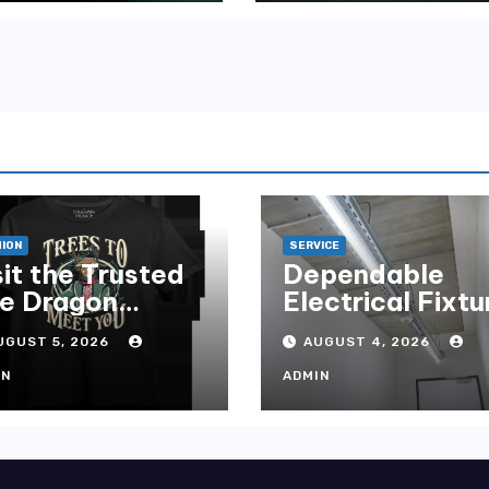
ION
SERVICE
sit the Trusted
Dependable
e Dragon
Electrical Fixtu
ince Official
Installation for
UGUST 5, 2026
AUGUST 4, 2026
ore Online
Renovation
Projects
IN
ADMIN