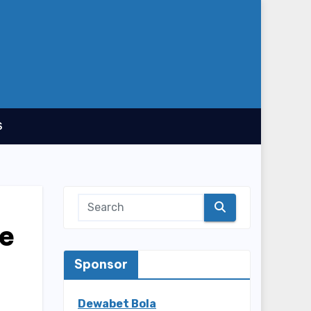
S
re
Sponsor
Dewabet Bola