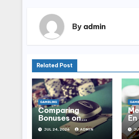
By
admin
Related Post
GAMBLING
GAMB
Comparing
Me
Bonuses on
En
casino en ligne
Qu
JUL 24, 2026
ADMIN
JU
france
At