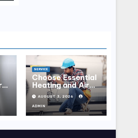
SERVICE
Choose Essential
re
Heating and Air
for Year-Round
AUGUST 3, 2026
Home Comfort
ADMIN