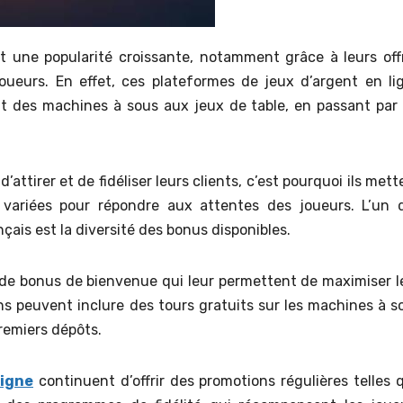
t une popularité croissante, notamment grâce à leurs off
oueurs. En effet, ces plateformes de jeux d’argent en li
t des machines à sous aux jeux de table, en passant par 
ttirer et de fidéliser leurs clients, c’est pourquoi ils mett
 variées pour répondre aux attentes des joueurs. L’un 
çais est la diversité des bonus disponibles.
de bonus de bienvenue qui leur permettent de maximiser l
s peuvent inclure des tours gratuits sur les machines à s
remiers dépôts.
ligne
continuent d’offrir des promotions régulières telles 