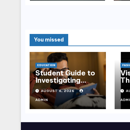
You missed
EDUCATION
FASH
Student Guide to
Vi
Investigating
Th
Social Problems
Pr
AUGUST 6, 2026
A
4th Edition epub
St
for Easy Learning
ADMIN
ADM