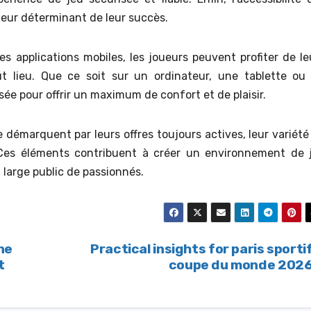
teur déterminant de leur succès.
es applications mobiles, les joueurs peuvent profiter de le
 lieu. Que ce soit sur un ordinateur, une tablette ou
sée pour offrir un maximum de confort et de plaisir.
 démarquent par leurs offres toujours actives, leur variété
é. Ces éléments contribuent à créer un environnement de 
 large public de passionnés.
ne
Practical insights for paris sporti
t
coupe du monde 202