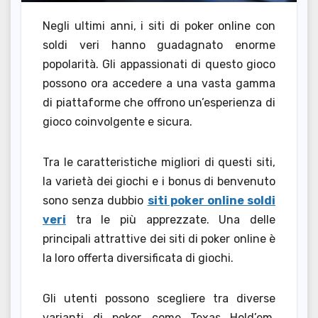
Negli ultimi anni, i siti di poker online con
soldi veri hanno guadagnato enorme
popolarità. Gli appassionati di questo gioco
possono ora accedere a una vasta gamma
di piattaforme che offrono un’esperienza di
gioco coinvolgente e sicura.
Tra le caratteristiche migliori di questi siti,
la varietà dei giochi e i bonus di benvenuto
sono senza dubbio
siti poker online soldi
veri
tra le più apprezzate. Una delle
principali attrattive dei siti di poker online è
la loro offerta diversificata di giochi.
Gli utenti possono scegliere tra diverse
varianti di poker, come Texas Hold’em,