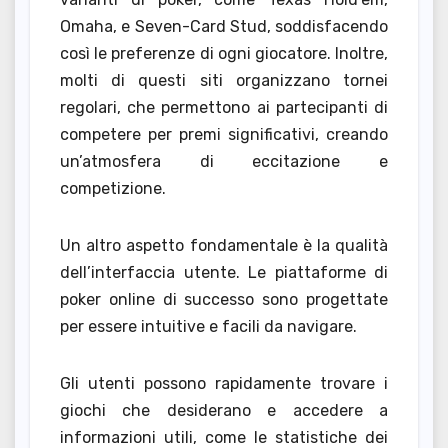
Omaha, e Seven-Card Stud, soddisfacendo
così le preferenze di ogni giocatore. Inoltre,
molti di questi siti organizzano tornei
regolari, che permettono ai partecipanti di
competere per premi significativi, creando
un’atmosfera di eccitazione e
competizione.
Un altro aspetto fondamentale è la qualità
dell’interfaccia utente. Le piattaforme di
poker online di successo sono progettate
per essere intuitive e facili da navigare.
Gli utenti possono rapidamente trovare i
giochi che desiderano e accedere a
informazioni utili, come le statistiche dei