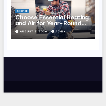
SERVICE
Choose Essential Heating
and Air for Year-Round
Home Comfort
AUGUST 3, 2026
ADMIN