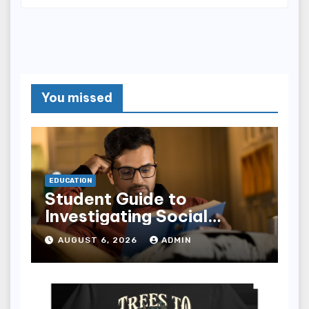
You missed
EDUCATION
Student Guide to
Investigating Social
Problems 4th Edition
AUGUST 6, 2026
ADMIN
epub for Easy Learning