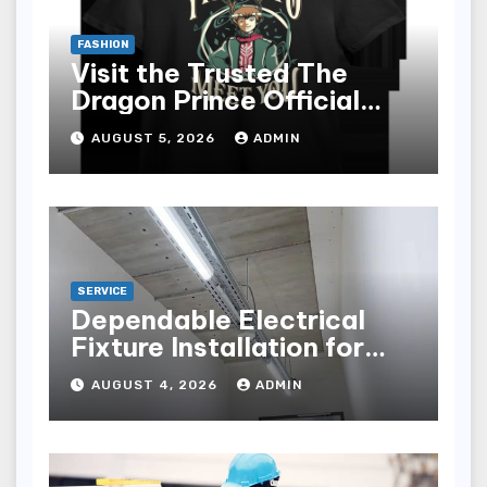
FASHION
Visit the Trusted The
Dragon Prince Official
Store Online
AUGUST 5, 2026
ADMIN
SERVICE
Dependable Electrical
Fixture Installation for
Renovation Projects
AUGUST 4, 2026
ADMIN